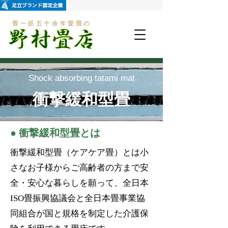
畳一筋五十余年
愛畳の
Shock absorbing tatami mat
衝撃緩和型畳
● 衝撃緩和型畳とは
衝撃緩和型畳（ケアケア畳）とは小
さなお子様からご高齢者の方まで安
全・安心な暮らしを願って、全日本
ISO畳振興協議会と全日本畳事業協
同組合が国と規格を制定した介護保