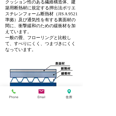
クッション性のある繊維構造体、建
築用断熱材に規定する押出法ポリエ
スチレンフォーム断熱材（JIS A 9521
準拠）及び通気性を有する裏面材の
間に、衝撃緩和のための緩衝材を加
えています。
一般の畳、フローリングと比較し
て、すべりにくく、つまづきにくく
なっています。
Phone
Email
住所
衝撃緩和型畳床の性能
日本工業規格JIS