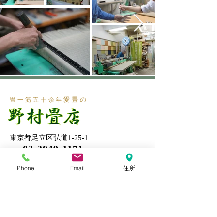
愛畳の
畳一筋五十余年
東京都足立区弘道1-25-1
03-3849-1171
営業時間：8:00-18:00
Phone
Email
住所
​休業日：日・祝祭日
アクセス